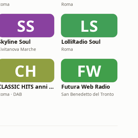
Roma
Roma
SS
LS
Skyline Soul
LolliRadio Soul
Civitanova Marche
Roma
CH
FW
CLASSIC HITS anni 70 80 90
Futura Web Radio
Roma · DAB
San Benedetto del Tronto