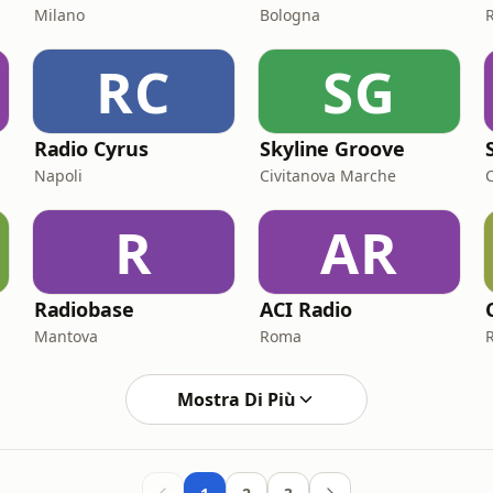
Milano
Bologna
RC
SG
Radio Cyrus
Skyline Groove
Napoli
Civitanova Marche
R
AR
Radiobase
ACI Radio
Mantova
Roma
Mostra Di Più