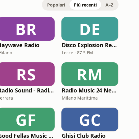
Popolari
Più recenti
A–Z
BR
DE
Baywave Radio
Disco Explosion Rete 2
Milano
Lecce · 87.5 FM
RS
RM
Radio Sound - Radio Sound Groove
Radio Music 24 Network
Ferrara
Milano Marittima
GF
GC
Good Fellas Music Station
Ghisi Club Radio