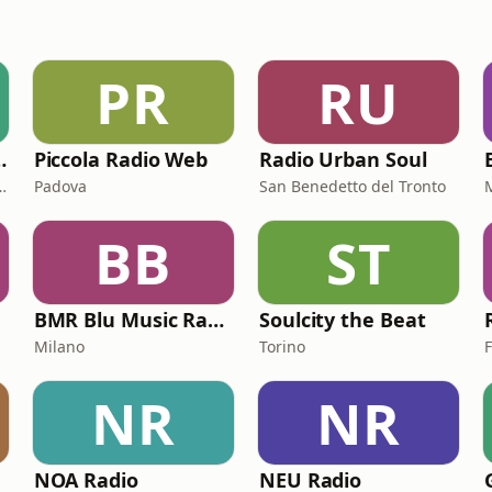
PR
RU
 Generation
Piccola Radio Web
Radio Urban Soul
Fontana · 98.5 FM
Padova
San Benedetto del Tronto
BB
ST
BMR Blu Music Radio
Soulcity the Beat
Milano
Torino
NR
NR
NOA Radio
NEU Radio