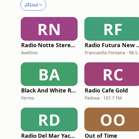
Soul
RN
RF
Radio Notte Stereo web
Radio Futura New
Avellino
Francavilla 
BA
RC
Black And White Radio
Radio Cafe Gold
Fermo
Padova · 107.7 FM
RD
OO
Radio Del Mar Yachting Club
Out of Time