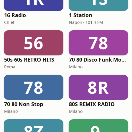
16 Radio
1 Station
Chieti
Napoli · 101.4 FM
56
78
50s 60s RETRO HITS
70 80 Disco Funk ModernSoul e Boogie
Roma
Milano
78
8R
70 80 Non Stop
80S REMIX RADIO
Milano
Milano
8Z
9-