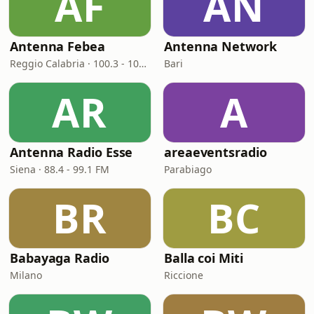
AF
AN
Antenna Febea
Antenna Network
Reggio Calabria · 100.3 - 107.0 FM
Bari
AR
A
Antenna Radio Esse
areaeventsradio
Siena · 88.4 - 99.1 FM
Parabiago
BR
BC
Babayaga Radio
Balla coi Miti
Milano
Riccione