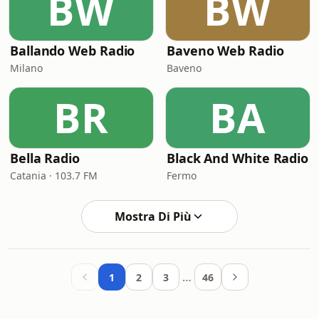
BW
BW
Ballando Web Radio
Baveno Web Radio
Milano
Baveno
BR
BA
Bella Radio
Black And White Radio
Catania · 103.7 FM
Fermo
Mostra Di Più
…
1
2
3
46