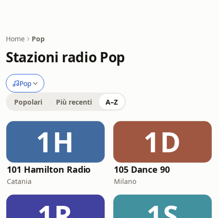
Home
Pop
Stazioni radio Pop
Pop
Popolari
Più recenti
A–Z
1H
1D
101 Hamilton Radio
105 Dance 90
Catania
Milano
1R
1S