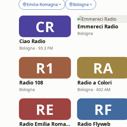
Emilia-Romagna
Bologna
CR
Emmereci Radio
Bologna
Ciao Radio
Bologna · 93.3 FM
R1
RA
Radio 108
Radio a Colori
Bologna
Bologna · 602 AM
RE
RF
Radio Emilia Romagna
Radio Flyweb