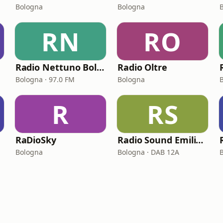
Bologna
Bologna
RN
RO
Radio Nettuno Bologna Uno
Radio Oltre
Bologna · 97.0 FM
Bologna
R
RS
RaDioSky
Radio Sound Emilia Romagna
Bologna
Bologna · DAB 12A