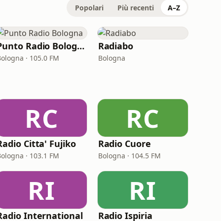
Popolari
Più recenti
A–Z
Punto Radio Bologna
Radiabo
Bologna · 105.0 FM
Bologna
RC
RC
Radio Citta' Fujiko
Radio Cuore
Bologna · 103.1 FM
Bologna · 104.5 FM
RI
RI
Radio International
Radio Ispiria