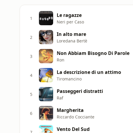
Le ragazze
1
Neri per Caso
In alto mare
2
Loredana Bertè
Non Abbiam Bisogno Di Parole
3
Ron
La descrizione di un attimo
4
Tiromancino
Passeggeri distratti
5
Raf
Margherita
6
Riccardo Cocciante
Vento Del Sud
7