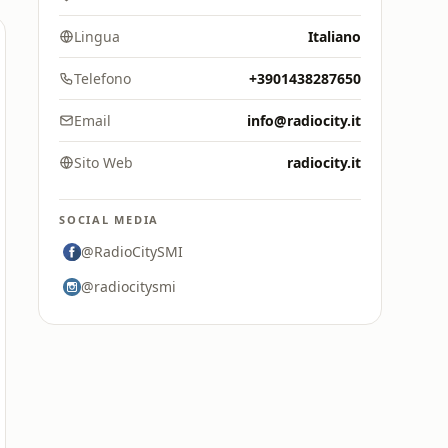
Lingua
Italiano
Telefono
+3901438287650
Email
info@radiocity.it
Sito Web
radiocity.it
SOCIAL MEDIA
@RadioCitySMI
@radiocitysmi