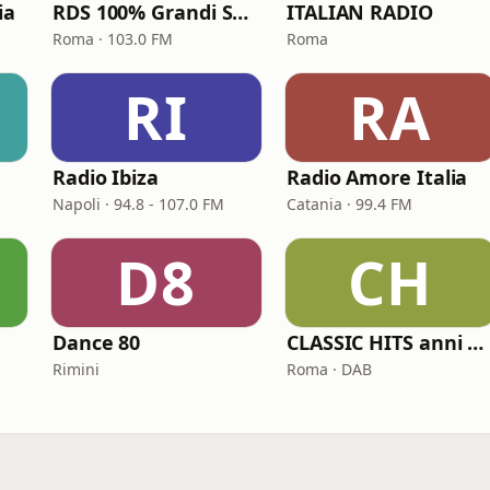
ia
RDS 100% Grandi Successi
ITALIAN RADIO
Roma · 103.0 FM
Roma
RI
RA
Radio Ibiza
Radio Amore Italia
Napoli · 94.8 - 107.0 FM
Catania · 99.4 FM
D8
CH
Dance 80
CLASSIC HITS anni 70 80 90
Rimini
Roma · DAB