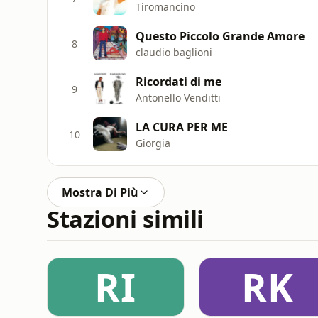
Tiromancino
Questo Piccolo Grande Amore
8
claudio baglioni
Ricordati di me
9
Antonello Venditti
LA CURA PER ME
10
Giorgia
Mostra Di Più
Stazioni simili
RI
RK