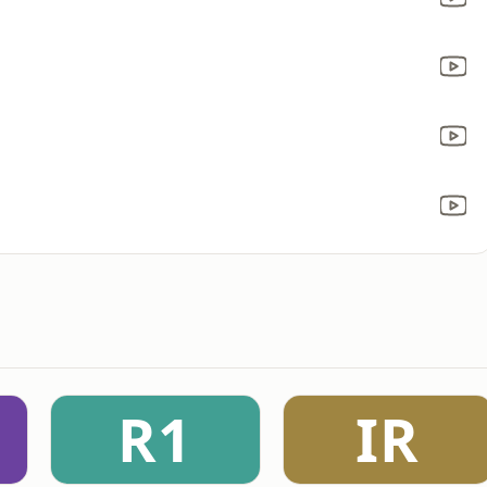
R1
IR