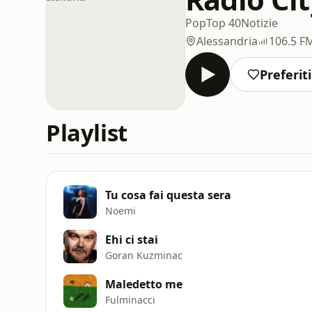
Pop
Top 40
Notizie
Alessandria
106.5 F
Preferiti
Playlist
Tu cosa fai questa sera
Noemi
Ehi ci stai
Goran Kuzminac
Maledetto me
Fulminacci