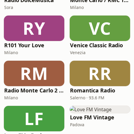
Radio DolceMusica
Monte Carlo / RMC 1 - Love Songs
Sora
Milano
RY
VC
R101 Your Love
Venice Classic Radio
Milano
Venezia
RM
RR
Radio Monte Carlo 2 - Amor Latino
Romantica Radio
Milano
Salerno · 93.6 FM
LF
Love FM Vintage
Padova