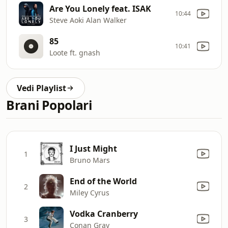
Are You Lonely feat. ISAK
10:44
Steve Aoki Alan Walker
85
10:41
Loote ft. gnash
Vedi Playlist
Brani Popolari
I Just Might
1
Bruno Mars
End of the World
2
Miley Cyrus
Vodka Cranberry
3
Conan Gray