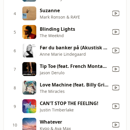
Suzanne
4
Mark Ronson & RAYE
Blinding Lights
5
The Weeknd
Før du banker på (Akustisk bonus-track)
6
Anne Marie Lindegaard
Tip Toe (feat. French Montana)
7
Jason Derulo
Love Machine (feat. Billy Griffin)
8
The Miracles
CAN'T STOP THE FEELING!
9
Justin Timberlake
Whatever
10
Kygo & Ava Max