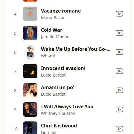
Vacanze romane
4
Matia Bazar
Cold War
5
Janelle Monáe
Wake Me Up Before You Go-Go
6
Wham!
Innocenti evasioni
7
Lucio Battisti
Amarsi un po'
8
Lucio Battisti
I Will Always Love You
9
Whitney Houston
Clint Eastwood
10
Gorillaz