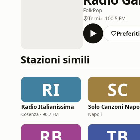
Folk
Pop
Terni
100.5 FM
Preferiti
Stazioni simili
RI
SC
Radio Italianissima
Cosenza · 90.7 FM
Napoli
RB
TB