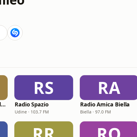
RS
RA
Solo Canzoni Napoletane
Radio Spazio
Radio Amica Biella
Udine · 103.7 FM
Biella · 97.0 FM
RR
RO