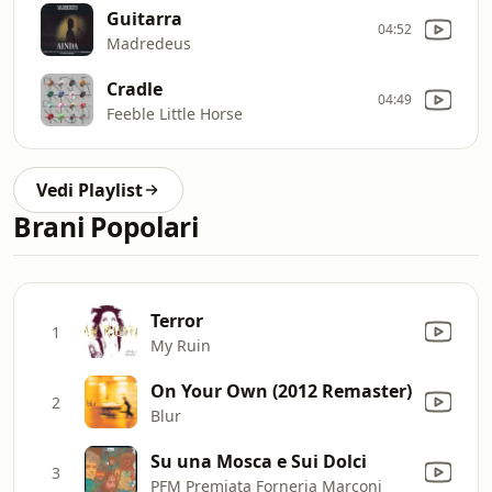
Guitarra
04:52
Madredeus
Cradle
04:49
Feeble Little Horse
Vedi Playlist
Brani Popolari
Terror
1
My Ruin
On Your Own (2012 Remaster)
2
Blur
Su una Mosca e Sui Dolci
3
PFM Premiata Forneria Marconi