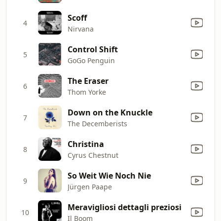
Scoff
4
Nirvana
Control Shift
5
GoGo Penguin
The Eraser
6
Thom Yorke
Down on the Knuckle
7
The Decemberists
Christina
8
Cyrus Chestnut
So Weit Wie Noch Nie
9
Jürgen Paape
Meravigliosi dettagli preziosi
10
Il Boom