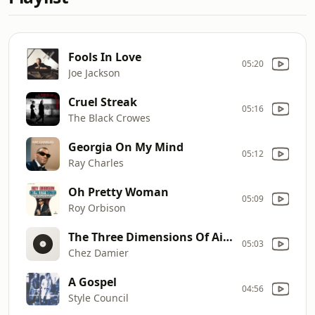
Fools In Love
05:20
Joe Jackson
Cruel Streak
05:16
The Black Crowes
Georgia On My Mind
05:12
Ray Charles
Oh Pretty Woman
05:09
Roy Orbison
The Three Dimensions Of Air (H2H Kora Mix)
05:03
Chez Damier
A Gospel
04:56
Style Council