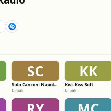
0
SC
KK
Solo Canzoni Napoletane
Kiss Kiss Soft
Napoli
Napoli
RY
MC