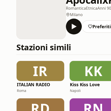
Romantica
Etnica
Anni 9
Milano
Preferiti
Stazioni simili
IR
KK
ITALIAN RADIO
Kiss Kiss Love
Roma
Napoli
RD
RN