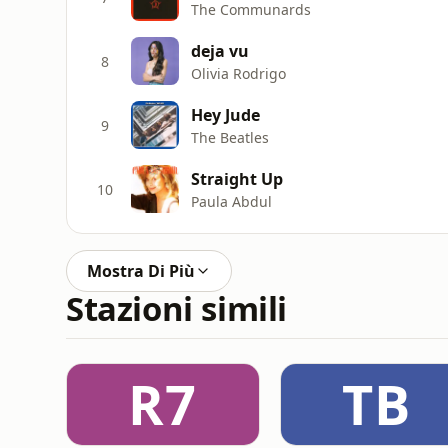
The Communards
deja vu
8
Olivia Rodrigo
Hey Jude
9
The Beatles
Straight Up
10
Paula Abdul
Mostra Di Più
Stazioni simili
R7
TB