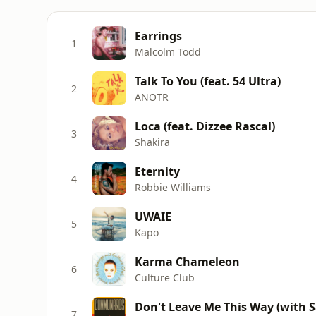
Earrings
1
Malcolm Todd
Talk To You (feat. 54 Ultra)
2
ANOTR
Loca (feat. Dizzee Rascal)
3
Shakira
Eternity
4
Robbie Williams
UWAIE
5
Kapo
Karma Chameleon
6
Culture Club
Don't Leave Me This Way (with Sa
7