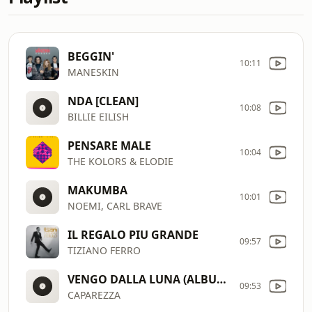
BEGGIN'
10:11
MANESKIN
NDA [CLEAN]
10:08
BILLIE EILISH
PENSARE MALE
10:04
THE KOLORS & ELODIE
MAKUMBA
10:01
NOEMI, CARL BRAVE
IL REGALO PIU GRANDE
09:57
TIZIANO FERRO
VENGO DALLA LUNA (ALBUM VERSION)
09:53
CAPAREZZA