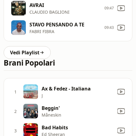
AVRAI
09:47
CLAUDIO BAGLIONI
STAVO PENSANDO A TE
09:43
FABRI FIBRA
Vedi Playlist
Brani Popolari
Ax & Fedez - Italiana
1
J
Beggin'
2
Måneskin
Bad Habits
3
Ed Sheeran