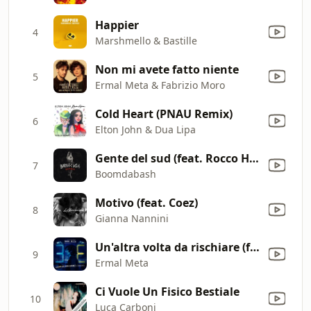
Happier
4
Marshmello & Bastille
Non mi avete fatto niente
5
Ermal Meta & Fabrizio Moro
Cold Heart (PNAU Remix)
6
Elton John & Dua Lipa
Gente del sud (feat. Rocco Hunt)
7
Boomdabash
Motivo (feat. Coez)
8
Gianna Nannini
Un'altra volta da rischiare (feat. J-Ax)
9
Ermal Meta
Ci Vuole Un Fisico Bestiale
10
Luca Carboni