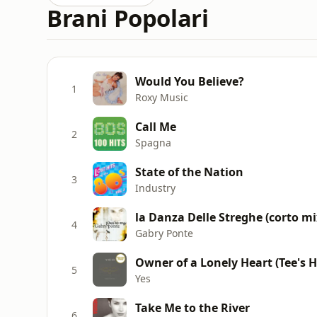
Brani Popolari
Would You Believe?
1
Roxy Music
Call Me
2
Spagna
State of the Nation
3
Industry
la Danza Delle Streghe (corto mi
4
Gabry Ponte
Owner of a Lonely Heart (Tee's H
5
Yes
Take Me to the River
6