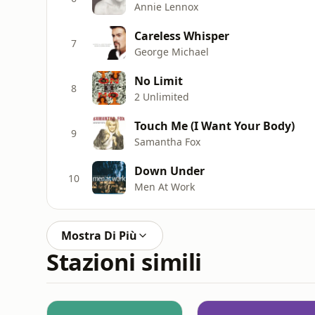
Annie Lennox
Careless Whisper
7
George Michael
No Limit
8
2 Unlimited
Touch Me (I Want Your Body)
9
Samantha Fox
Down Under
10
Men At Work
Mostra Di Più
Stazioni simili