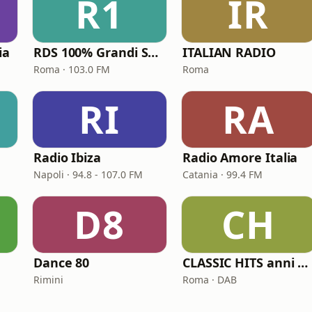
R1
IR
ia
RDS 100% Grandi Successi
ITALIAN RADIO
Roma · 103.0 FM
Roma
RI
RA
Radio Ibiza
Radio Amore Italia
Napoli · 94.8 - 107.0 FM
Catania · 99.4 FM
D8
CH
Dance 80
CLASSIC HITS anni 70 80 90
Rimini
Roma · DAB