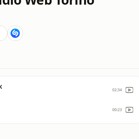
K
02:34
00:23