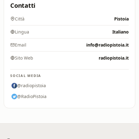
Contatti
Città
Pistoia
Lingua
Italiano
Email
info@radiopistoia.it
Sito Web
radiopistoia.it
SOCIAL MEDIA
@radiopistoia
@RadioPistoia