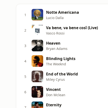
Notte Americana
1
Lucio Dalla
Va bene, va bene cosî (Live)
2
Vasco Rossi
Heaven
3
Bryan Adams
Blinding Lights
4
The Weeknd
End of the World
5
Miley Cyrus
Vincent
6
Don Mclean
Eternity
7