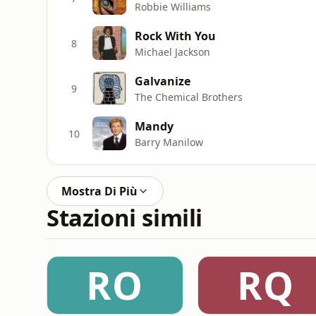
Robbie Williams
Rock With You
8
Michael Jackson
Galvanize
9
The Chemical Brothers
Mandy
10
Barry Manilow
Mostra Di Più
Stazioni simili
RO
RQ