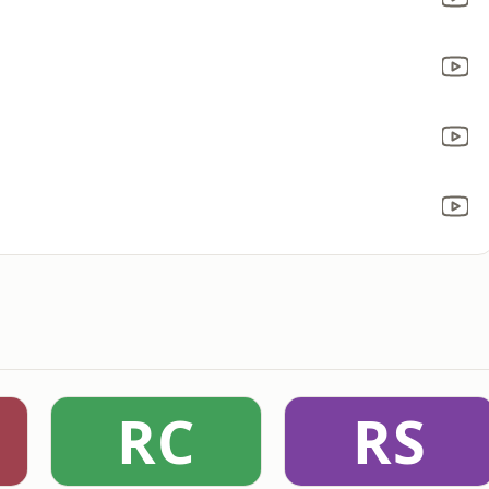
RC
RS