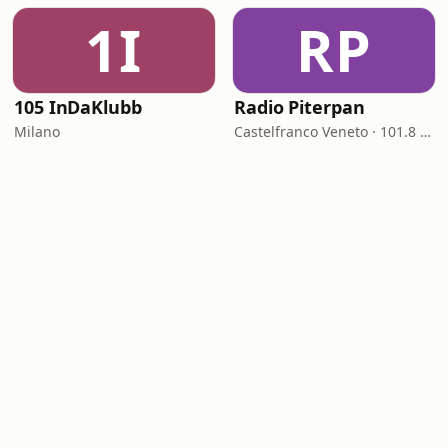
1I
RP
105 InDaKlubb
Radio Piterpan
Milano
Castelfranco Veneto · 101.8 FM