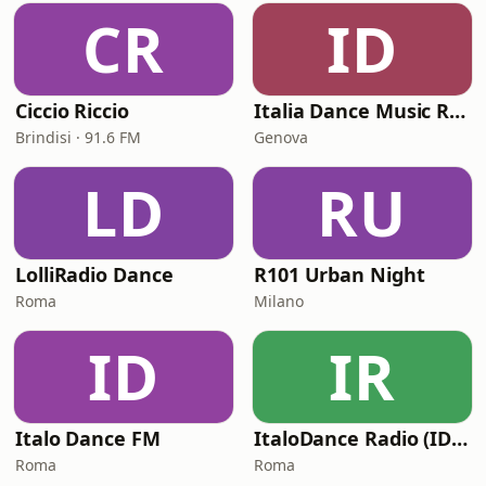
CR
ID
Ciccio Riccio
Italia Dance Music Radio
Brindisi · 91.6 FM
Genova
LD
RU
LolliRadio Dance
R101 Urban Night
Roma
Milano
ID
IR
Italo Dance FM
ItaloDance Radio (IDN – Italian Dance Network)
Roma
Roma