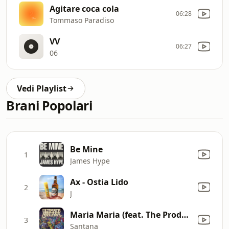
Agitare coca cola
06:28
Tommaso Paradiso
VV
06:27
06
Vedi Playlist
Brani Popolari
Be Mine
1
James Hype
Ax - Ostia Lido
2
J
Maria Maria (feat. The Product G&B) [Radio Mix]
3
Santana