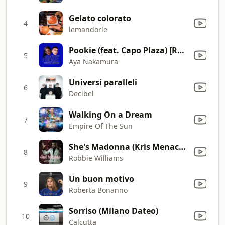
Gelato colorato
4
lemandorle
Pookie (feat. Capo Plaza) [Remix]
5
Aya Nakamura
Universi paralleli
6
Decibel
Walking On a Dream
7
Empire Of The Sun
She's Madonna (Kris Menace Dub)
8
Robbie Williams
Un buon motivo
9
Roberta Bonanno
Sorriso (Milano Dateo)
10
Calcutta