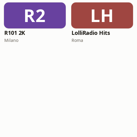
R2
LH
R101 2K
LolliRadio Hits
Milano
Roma