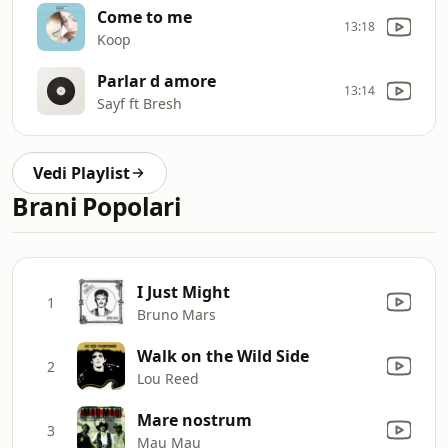
Come to me
13:18
Koop
Parlar d amore
13:14
Sayf ft Bresh
Vedi Playlist
Brani Popolari
I Just Might
1
Bruno Mars
Walk on the Wild Side
2
Lou Reed
Mare nostrum
3
Mau Mau