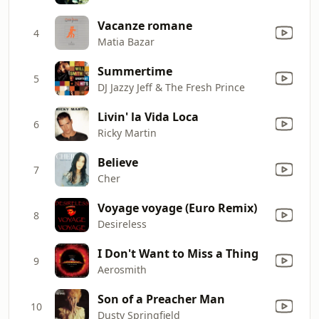
Vacanze romane
4
Matia Bazar
Summertime
5
DJ Jazzy Jeff & The Fresh Prince
Livin' la Vida Loca
6
Ricky Martin
Believe
7
Cher
Voyage voyage (Euro Remix)
8
Desireless
I Don't Want to Miss a Thing
9
Aerosmith
Son of a Preacher Man
10
Dusty Springfield