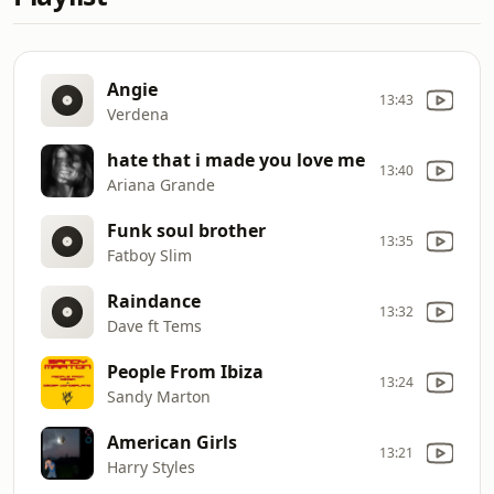
Angie
13:43
Verdena
hate that i made you love me
13:40
Ariana Grande
Funk soul brother
13:35
Fatboy Slim
Raindance
13:32
Dave ft Tems
People From Ibiza
13:24
Sandy Marton
American Girls
13:21
Harry Styles