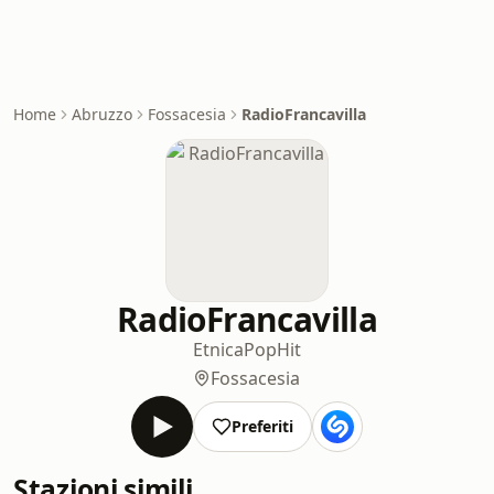
Home
Abruzzo
Fossacesia
RadioFrancavilla
RadioFrancavilla
Etnica
Pop
Hit
Fossacesia
Preferiti
Stazioni simili