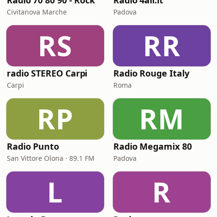
Radio 70 80 90 - Rock
Radio 4all.it
Civitanova Marche
Padova
RS
RR
radio STEREO Carpi
Radio Rouge Italy
Carpi
Roma
RP
RM
Radio Punto
Radio Megamix 80
San Vittore Olona · 89.1 FM
Padova
L
R