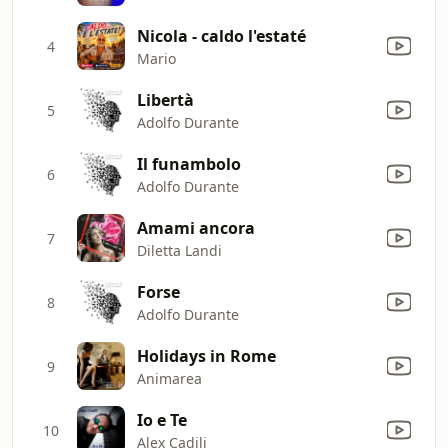
Nicola - caldo l'estaté
4
Mario
Libertà
5
Adolfo Durante
Il funambolo
6
Adolfo Durante
Amami ancora
7
Diletta Landi
Forse
8
Adolfo Durante
Holidays in Rome
9
Animarea
Io e Te
10
Alex Cadili