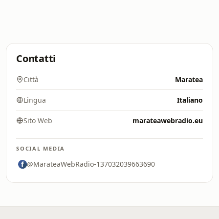
Contatti
Città
Maratea
Lingua
Italiano
Sito Web
marateawebradio.eu
SOCIAL MEDIA
@MarateaWebRadio-137032039663690