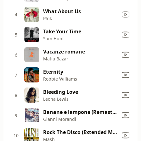
What About Us
4
P!nk
Take Your Time
5
Sam Hunt
Vacanze romane
6
Matia Bazar
Eternity
7
Robbie Williams
Bleeding Love
8
Leona Lewis
Banane e lampone (Remasterd 2007)
9
Gianni Morandi
Rock The Disco (Extended Mix)
10
Mash