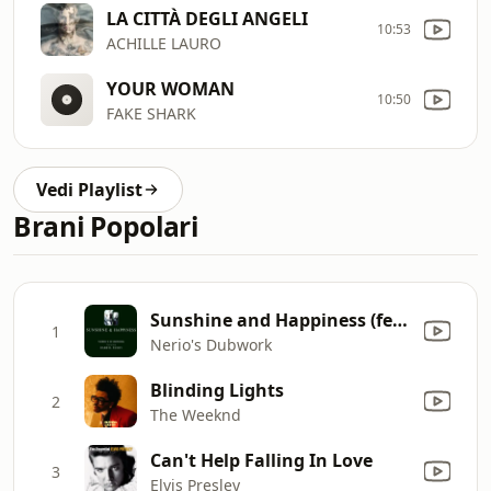
LA CITTÀ DEGLI ANGELI
10:53
ACHILLE LAURO
YOUR WOMAN
10:50
FAKE SHARK
Vedi Playlist
Brani Popolari
Sunshine and Happiness (feat. Darryl Pandy) [R'n'b Steve Dub Mix]
1
Nerio's Dubwork
Blinding Lights
2
The Weeknd
Can't Help Falling In Love
3
Elvis Presley