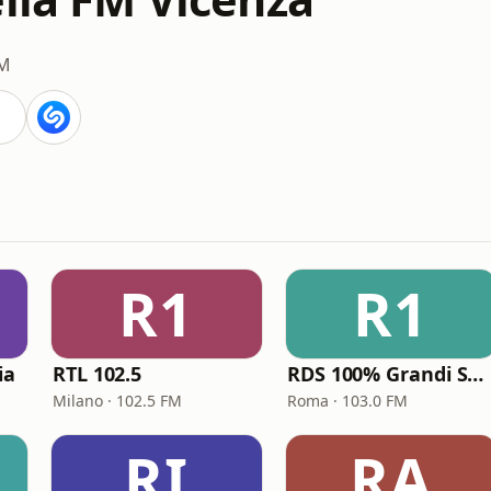
FM
R1
R1
ia
RTL 102.5
RDS 100% Grandi Successi
Milano · 102.5 FM
Roma · 103.0 FM
RI
RA