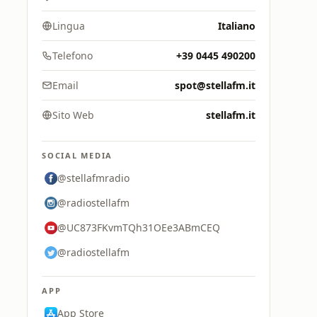
Lingua
Italiano
Telefono
+39 0445 490200
Email
spot@stellafm.it
Sito Web
stellafm.it
SOCIAL MEDIA
@stellafmradio
@radiostellafm
@UC873FKvmTQh31OEe3ABmCEQ
@radiostellafm
APP
App Store