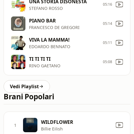
UNA STORIA DISONESTA
05:16
STEFANO ROSSO
PIANO BAR
05:14
FRANCESCO DE GREGORI
VIVA LA MAMMA!
05:11
EDOARDO BENNATO
TI TI TI TI
05:08
RINO GAETANO
Vedi Playlist
Brani Popolari
WILDFLOWER
1
Billie Eilish