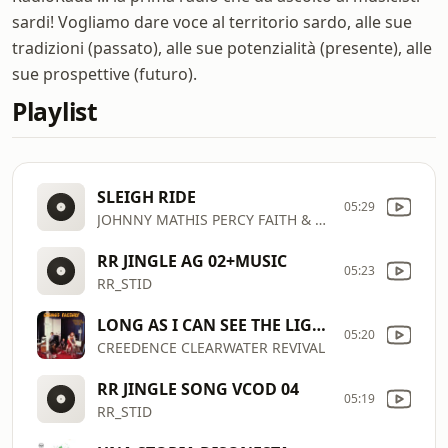
sardi! Vogliamo dare voce al territorio sardo, alle sue
tradizioni (passato), alle sue potenzialità (presente), alle
sue prospettive (futuro).
Playlist
SLEIGH RIDE
05:29
JOHNNY MATHIS PERCY FAITH & HIS ORCHESTRA
RR JINGLE AG 02+MUSIC
05:23
RR_STID
LONG AS I CAN SEE THE LIGHT
05:20
CREEDENCE CLEARWATER REVIVAL
RR JINGLE SONG VCOD 04
05:19
RR_STID