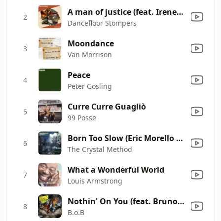
A man of justice (feat. Irene Nonis)
2
Dancefloor Stompers
Moondance
3
Van Morrison
Peace
4
Peter Gosling
Curre Curre Guagliò
5
99 Posse
Born Too Slow (Eric Morello Mix)
6
The Crystal Method
What a Wonderful World
7
Louis Armstrong
Nothin' On You (feat. Bruno Mars)
8
B.o.B