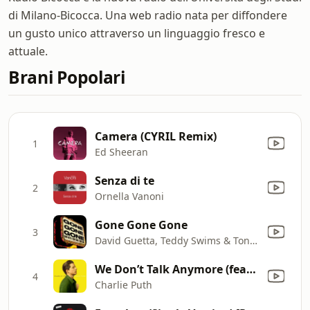
di Milano-Bicocca. Una web radio nata per diffondere
un gusto unico attraverso un linguaggio fresco e
attuale.
Brani Popolari
Camera (CYRIL Remix)
1
Ed Sheeran
Senza di te
2
Ornella Vanoni
Gone Gone Gone
3
David Guetta, Teddy Swims & Tones And I
We Don’t Talk Anymore (feat. Selena Gomez)
4
Charlie Puth