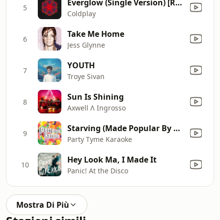
Everglow (Single Version) [Radio Edit]
5
Coldplay
Take Me Home
6
Jess Glynne
YOUTH
7
Troye Sivan
Sun Is Shining
8
Axwell Λ Ingrosso
Starving (Made Popular By Hailee Steinfeld & Grey ft. Zedd) [Karaoke Version]
9
Party Tyme Karaoke
Hey Look Ma, I Made It
10
Panic! At the Disco
Mostra Di Più