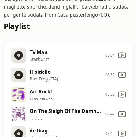
magliette sporche, denti ingialliti. La web radio sudata
per gente sudata from Casalpusterlengo (LO).
Playlist
TV Man
08:54
Starburst
Il bidello
08:52
Bad Frog (ITA)
Art Rock!
08:50
xray xeroxx
On The Sleigh Of The Damned
08:47
T.T.T.T.
dirtbag
08:45