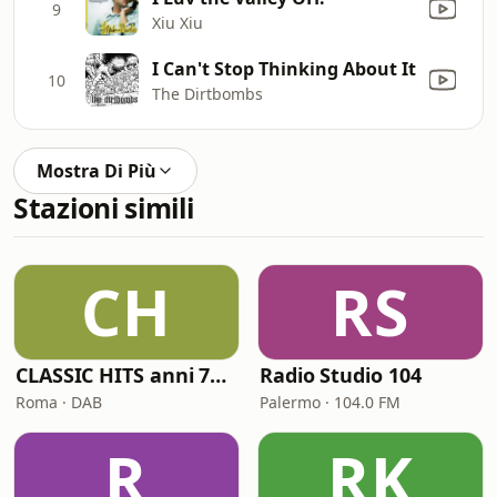
9
Xiu Xiu
I Can't Stop Thinking About It
10
The Dirtbombs
Mostra Di Più
Stazioni simili
CH
RS
CLASSIC HITS anni 70 80 90
Radio Studio 104
Roma · DAB
Palermo · 104.0 FM
R
RK