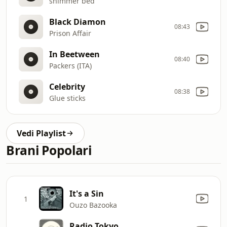
shimmer bed
Black Diamon
08:43
Prison Affair
In Beetween
08:40
Packers (ITA)
Celebrity
08:38
Glue sticks
Vedi Playlist
Brani Popolari
It's a Sin
1
Ouzo Bazooka
Radio Tokyo