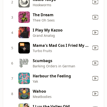
2
Hookworms
The Dream
3
Thee Oh Sees
I Play My Kazoo
4
Grand Analog
Mama's Mad Cos I Fried My Brain
5
Turbo Fruits
Scumbags
6
Barking Orders in German
Harbour the Feeling
7
Yak
Wahoo
8
Meatbodies
I Luv the Valley OH!