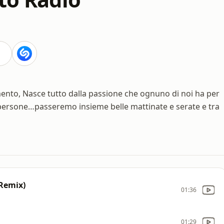
mento, Nasce tutto dalla passione che ognuno di noi ha per
re persone…passeremo insieme belle mattinate e serate e tra
 Remix)
01:36
01:29