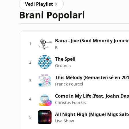
Vedi Playlist
Brani Popolari
Bana - Jive (Soul Minority Jumei
1
K
The Spell
2
Ordonez
This Melody (Remasterisé en 201
3
Franck Pourcel
Come in My Life (feat. Joahn D
4
Christos Fourkis
All Night High (Miguel Migs Salt
5
Lisa Shaw