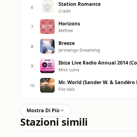
Station Romance
6
Crade
Horizons
7
Mefree
Breeze
8
Jermango Dreaming
Ibiza Live Radio Annual 2014 (Co
9
Miss Luna
Mr. World (Sander W. & Sandëro
10
Filo Vals
Mostra Di Più
Stazioni simili