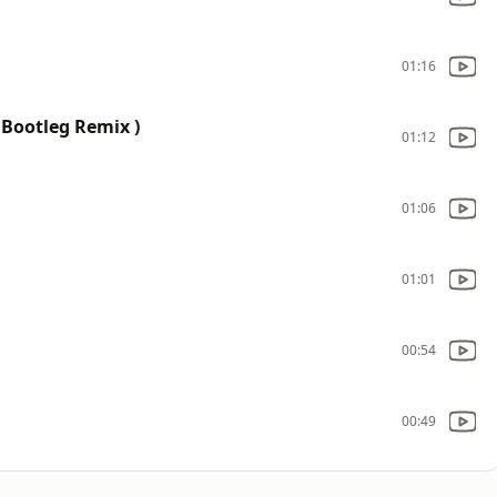
01:16
 Bootleg Remix )
01:12
01:06
01:01
00:54
00:49