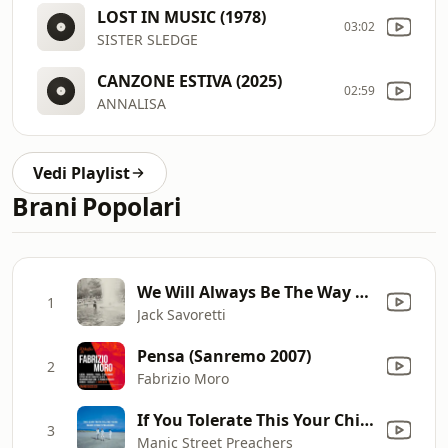
LOST IN MUSIC (1978)
03:02
SISTER SLEDGE
CANZONE ESTIVA (2025)
02:59
ANNALISA
Vedi Playlist
Brani Popolari
We Will Always Be The Way We Were
1
Jack Savoretti
Pensa (Sanremo 2007)
2
Fabrizio Moro
If You Tolerate This Your Children Will Be Next
3
Manic Street Preachers