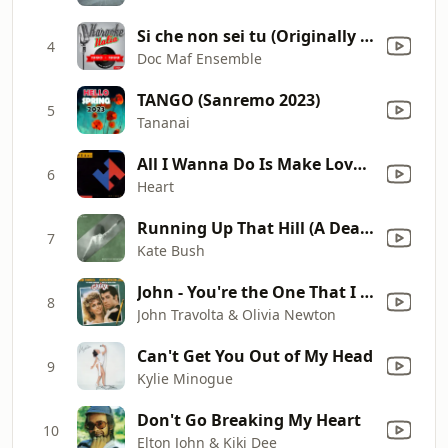
Si che non sei tu (Originally Performed by Audio 2) [Karaoke Version] [1993]
4
Doc Maf Ensemble
TANGO (Sanremo 2023)
5
Tananai
All I Wanna Do Is Make Love to You
6
Heart
Running Up That Hill (A Deal With God) [12" Mix]
7
Kate Bush
John - You're the One That I Want
8
John Travolta & Olivia Newton
Can't Get You Out of My Head
9
Kylie Minogue
Don't Go Breaking My Heart
10
Elton John & Kiki Dee