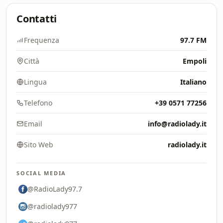
Contatti
Frequenza
97.7 FM
Città
Empoli
Lingua
Italiano
Telefono
+39 0571 77256
Email
info@radiolady.it
Sito Web
radiolady.it
SOCIAL MEDIA
@RadioLady97.7
@radiolady977