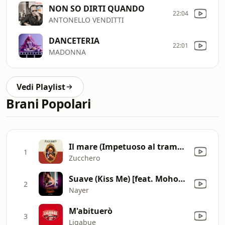
NON SO DIRTI QUANDO
22:04
ANTONELLO VENDITTI
DANCETERIA
22:01
MADONNA
Vedi Playlist
Brani Popolari
Il mare (Impetuoso al tramonto sali'sulla luna e dietro una tendina di stelle...) [Live 2008]
1
Zucchero
Suave (Kiss Me) [feat. Mohombi & Pitbull]
2
Nayer
M'abituerò
3
Ligabue