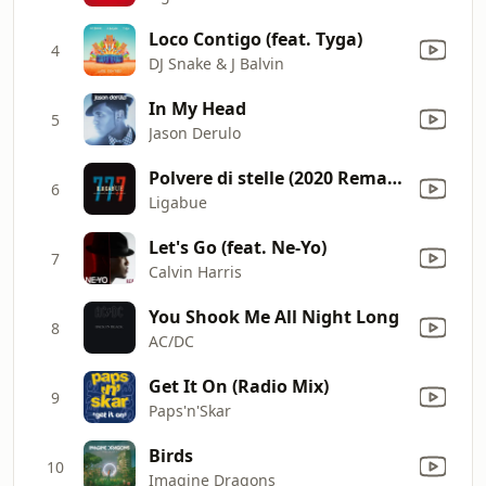
Loco Contigo (feat. Tyga)
4
DJ Snake & J Balvin
In My Head
5
Jason Derulo
Polvere di stelle (2020 Remaster)
6
Ligabue
Let's Go (feat. Ne-Yo)
7
Calvin Harris
You Shook Me All Night Long
8
AC/DC
Get It On (Radio Mix)
9
Paps'n'Skar
Birds
10
Imagine Dragons