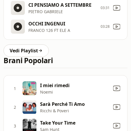
CI PENSIAMO A SETTEMBRE
03:31
PIETRO GABRIELE
OCCHI INGENUI
03:28
FRANCO 126 FT ELE A
Vedi Playlist
Brani Popolari
I miei rimedi
1
Noemi
Sarà Perché Ti Amo
2
Ricchi & Poveri
Take Your Time
3
Sam Hunt