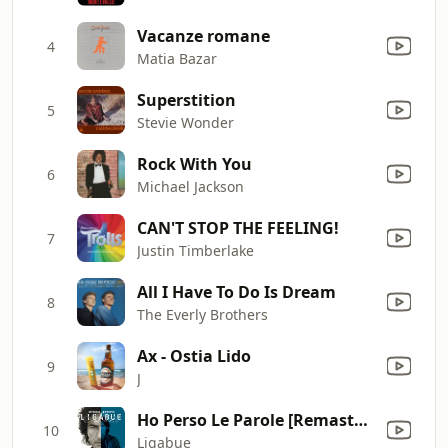
Vacanze romane
4
Matia Bazar
Superstition
5
Stevie Wonder
Rock With You
6
Michael Jackson
CAN'T STOP THE FEELING!
7
Justin Timberlake
All I Have To Do Is Dream
8
The Everly Brothers
Ax - Ostia Lido
9
J
Ho Perso Le Parole [Remastered]
10
Ligabue