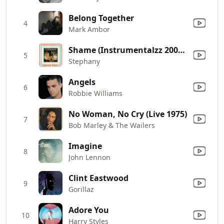
Belong Together
4
Mark Ambor
Shame (Instrumentalzz 20002)
5
Stephany
Angels
6
Robbie Williams
No Woman, No Cry (Live 1975)
7
Bob Marley & The Wailers
Imagine
8
John Lennon
Clint Eastwood
9
Gorillaz
Adore You
10
Harry Styles