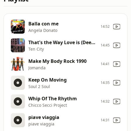
Balla con me
14:52
Angela Donato
That's the Way Love is (Deep House Mix)
14:45
Ten City
Make My Body Rock 1990
14:41
Jomanda
Keep On Moving
14:35
Soul 2 Soul
Whip Of The Rhythm
14:32
Chicco Secci Project
piave viaggia
14:31
piave viaggia