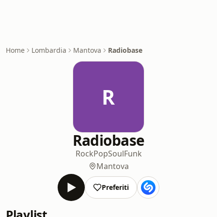
Home
Lombardia
Mantova
Radiobase
R
Radiobase
Rock
Pop
Soul
Funk
Mantova
Preferiti
Playlist