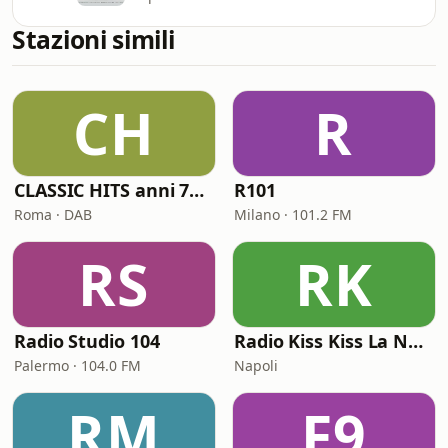
Stazioni simili
CH
R
CLASSIC HITS anni 70 80 90
R101
Roma · DAB
Milano · 101.2 FM
RS
RK
Radio Studio 104
Radio Kiss Kiss La Notte Vola
Palermo · 104.0 FM
Napoli
RM
F9