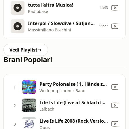
tutta l’altra Musica!
11:43
Radiobase
Interpol / Slowdive / Sufjan Stevens
11:27
Massimiliano Boschini
Vedi Playlist
Brani Popolari
Party Polonaise ( 1. Hände zum Himmel 2. Anita 3. Fiesta Mexicana 4. Fürstenfeld 5. Eine neue Liebe 6. Michaela 7. Wahnsinn 8. Live is Life 9. Ein Bett im Kornfeld 10. Eviva Espana )
1
Wolfgang Lindner Band
Life Is Life (Live at Schlachthof, 12/10/1987)
2
Laibach
Live Is Life 2008 (Rock Version)
3
Opus