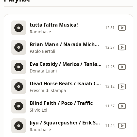
tutta l’altra Musica!
12:51
Radiobase
Brian Mann / Narada Michael Walden / The Beatles
12:37
Paolo Bertoli
Eva Cassidy / Mariza / Tania Maria
12:25
Donata Luani
Dead Horse Beats / Isaiah Collier / Carlotta Ceraudo
12:12
Freschi di stampa
Blind Faith / Poco / Traffic
11:57
Silvio Loi
Jiyu / Squarepusher / Erik Sandqvist
11:44
Radiobase