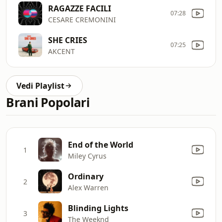
RAGAZZE FACILI
07:28
CESARE CREMONINI
SHE CRIES
07:25
AKCENT
Vedi Playlist
Brani Popolari
End of the World
1
Miley Cyrus
Ordinary
2
Alex Warren
Blinding Lights
3
The Weeknd