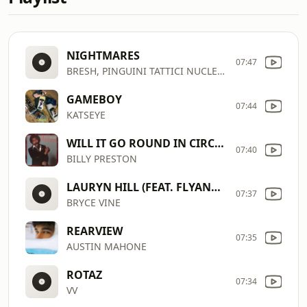
NIGHTMARES
07:47
BRESH, PINGUINI TATTICI NUCLEARI
GAMEBOY
07:44
KATSEYE
WILL IT GO ROUND IN CIRCLES
07:40
BILLY PRESTON
LAURYN HILL (FEAT. FLYANA BOSS)
07:37
BRYCE VINE
REARVIEW
07:35
AUSTIN MAHONE
ROTAZ
07:34
VV