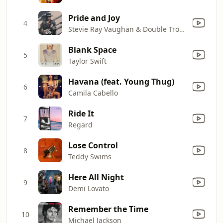
Pride and Joy
4
Stevie Ray Vaughan & Double Trouble
Blank Space
5
Taylor Swift
Havana (feat. Young Thug)
6
Camila Cabello
Ride It
7
Regard
Lose Control
8
Teddy Swims
Here All Night
9
Demi Lovato
Remember the Time
10
Michael Jackson