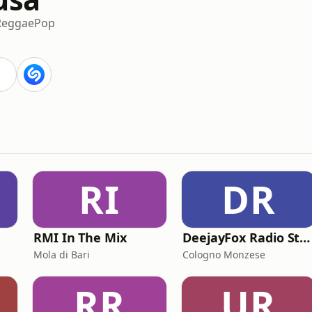
Reggae
Pop
RI
DR
RMI In The Mix
DeejayFox Radio Station 2
Mola di Bari
Cologno Monzese
RR
UR