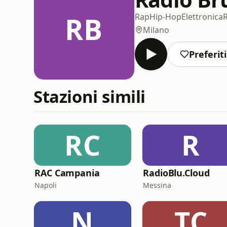
RB
Rap
Hip-Hop
Elettronica
Milano
Preferiti
Stazioni simili
RC
R
RAC Campania
RadioBlu.Cloud
Napoli
Messina
N
TC