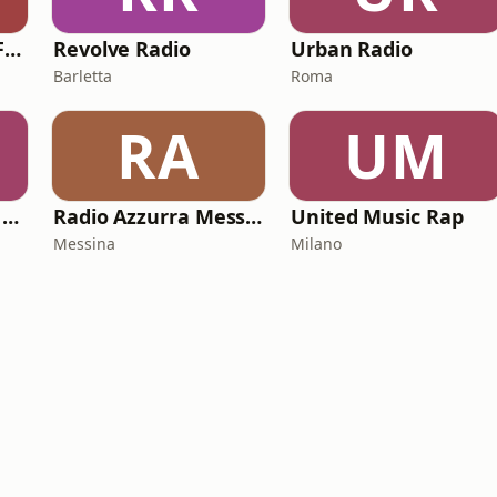
three clock hours FM 2.0
Revolve Radio
Urban Radio
Barletta
Roma
RA
UM
Radio Linea Young Generation
Radio Azzurra Messina
United Music Rap
Messina
Milano