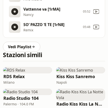
Vattenne va [1rMA]
05:52
Nancy
SO’ PAZZO ‘E TE [1rN8]
05:48
Remix
Vedi Playlist
Stazioni simili
RDS Relax
Kiss Kiss Sanremo
Milano
Napoli
Radio Studio 104
Radio Kiss Kiss La Notte Vola
Palermo · 104.0 FM