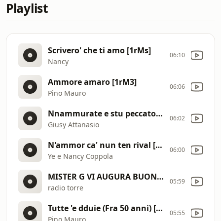
Playlist
Scrivero' che ti amo [1rMs]
06:10
Nancy
Ammore amaro [1rM3]
06:06
Pino Mauro
Nnammurate e stu peccato [1rMT]
06:02
Giusy Attanasio
N'ammor ca' nun ten rival [1rMj]
06:00
Ye e Nancy Coppola
MISTER G VI AUGURA BUON ASCOLTO [1reE]
05:59
radio torre
Tutte 'e dduie (Fra 50 anni) [1rNd]
05:55
Pino Mauro